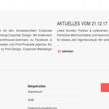
AKTUELLES VOM 21.12.17
rt mit den Schwerpunkten Corporate
Liebe Kunden, Partner & Lieferante
ding/Corporate Design. Wir entwickeln
fröhliches Weihnachtsfest und besinnl
gen/Inhouse-Seminare zu Facebook &
für dieses Jahr Agentururlaub. Wir sin
seiten und Print-Produkte jeglicher Art.
...
n zu Print Design, Corporate Webdesign
weiterlesen
kleingedrucktes
Impressum
AGB
Datenschutzerklärung