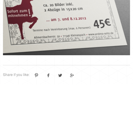
Share if you like:
smoco
Agentur für Mediendesign
Postwiesenstraße 5A
70327
Stuttgart